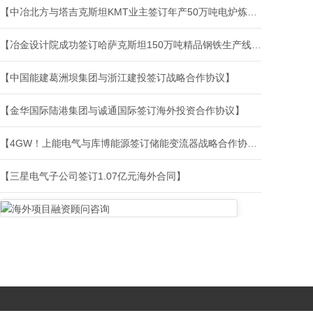
【中冶北方与塔吉克斯坦KMT业主签订年产50万吨电炉炼钢、26.1万吨螺纹钢项目合同】
【冶金设计院成功签订哈萨克斯坦150万吨精品钢铁生产线项目设计合同】
【中国能建葛洲坝集团与浙江建投签订战略合作协议】
【金华国际陆港集团与诚通国际签订海外投资合作协议】
【4GW！上能电气与库博能源签订储能变流器战略合作协议】
【三星电气子公司签订1.07亿元海外合同】