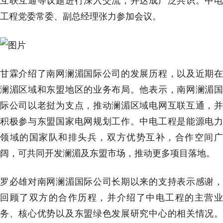
互联互通等议题进行深入交流，并达成广泛共识。中电
工程党委常委、副总经理张力参加会议。
甘霖介绍了南网澜湄国际公司的发展历程，以及近期在
澜湄区域和东盟地区的业务布局。他表示，南网澜湄国
际公司以老挝为支点，推动澜湄区域电网互联互通，并
积极参与东盟国家电网规划工作。中电工程是能源电力
领域的国家队和排头兵，双方优势互补，合作空间广
阔，可共同开发澜湄及东盟市场，推动更多项目落地。
罗必雄对南网澜湄国际公司长期以来的支持表示感谢，
回顾了双方的合作历程，并介绍了中电工程的主营业
务、核心优势以及东盟绿色发展研究中心的相关情况。