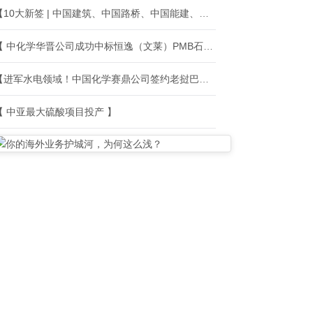
【10大新签 | 中国建筑、中国路桥、中国能建、中国化学等海外中标新签】
【 中化学华晋公司成功中标恒逸（文莱）PMB石化二期强夯地基处理工程】
【进军水电领域！中国化学赛鼎公司签约老挝巴克农水电站项目】
【 中亚最大硫酸项目投产 】