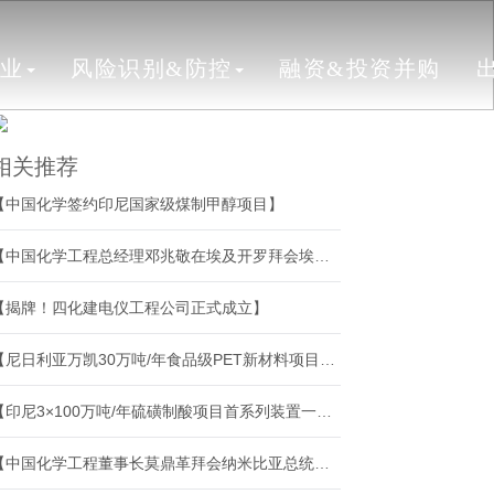
行业
风险识别&防控
融资&投资并购
相关推荐
【中国化学签约印尼国家级煤制甲醇项目】
【中国化学工程总经理邓兆敬在埃及开罗拜会埃及副总理侯赛因·伊萨】
【揭牌！四化建电仪工程公司正式成立】
【尼日利亚万凯30万吨/年食品级PET新材料项目正式投产】
【印尼3×100万吨/年硫磺制酸项目首系列装置一次投料成功】
【中国化学工程董事长莫鼎革拜会纳米比亚总统内通博·南迪-恩代特瓦】