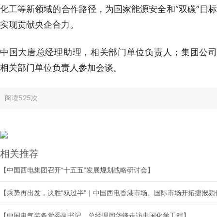
化工等新领域的合作路径，为国家能源安全和“双碳”目标
实现贡献央企合力。
中国大唐总经理助理，相关部门单位负责人；集团公司
相关部门单位负责人参加会谈。
阅读
525次
相关推荐
【中国西电集团召开“十五五”发展规划战略研讨会】
【乘势再出发，决胜“双过半”｜中国西电香港市场、国际市场开拓捷报频
【中国电气装备党委副书记、总经理闫华锋走访中国化学工程】