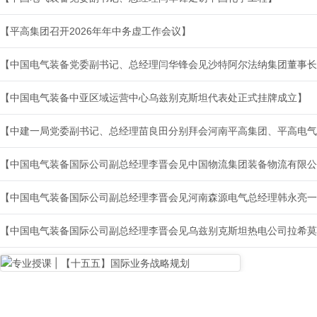
【平高集团召开2026年年中务虚工作会议】
【中国电气装备党委副书记、总经理闫华锋会见沙特阿尔法纳集团董事长
【中国电气装备中亚区域运营中心乌兹别克斯坦代表处正式挂牌成立】
【中国电气装备国际公司副总经理李晋会见中国物流集团装备物流有限公
【中国电气装备国际公司副总经理李晋会见河南森源电气总经理韩永亮一
【中国电气装备国际公司副总经理李晋会见乌兹别克斯坦热电公司拉希莫