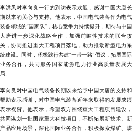
李洪凤对李向良一行的到访表示欢迎，感谢中国大唐长
期以来的关心与支持。他表示，中国电气装备作为电气
装备领域的“国家队”，核心竞争力持续提升，期待与中国
大唐进一步深化战略合作，加强前瞻性技术的联合攻
关，协同推进重大工程项目落地，助力推动新型电力系
统建设。同时，积极践行共建“一带一路”倡议，拓展国际
业务合作，共同服务国家能源电力行业高质量发展大
局。
李向良对中国电气装备长期以来给予中国大唐的支持和
帮助表示感谢，对中国电气装备近年来取得的发展成绩
表示祝贺。他表示，希望双方围绕重大工程项目建设，
共同谋划一批国家重大科技项目，不断拓展新技术、新
产品应用场景，深化国际业务合作，积极探索煤矿、煤