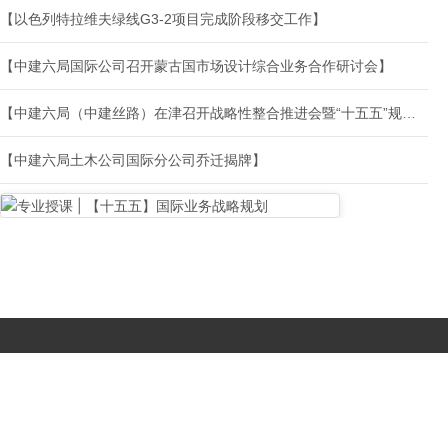
【以色列特拉维夫绿线G3-2项目完成阶段移交工作】
【中建六局国际公司召开蒙古国市场设计综合业务合作研讨会】
【中建六局（中建丝路）在津召开战略性整合推进会暨“十五五”规划务虚会】
【中建六局土木公司国际分公司乔迁揭牌】
Copyright © 2017-
2026 All Rights Reserved. 北京国复咨询有限公司 |
京B2-20203483
|
京公网安备11010502056603号
|
京ICP备
19046776号-1