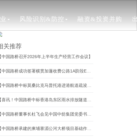
行业
风险识别&防控
融资&投资并购
相关推荐
【中国路桥召开2026年上半年生产经营工作会议】
【中国路桥成功签署横贯加蓬收费公路1A阶段EPC项目合同】
【中国路桥中标莫桑比克马普托港进港航道疏浚项目】
【喜讯！中国路桥中标香港岛东区雨水排放隧道项目】
【中国路桥董事长杜飞会见中国中纺集团党委书记、董事长张鸿飞一行】
【中国路桥承建的柬埔寨湄公河大桥项目基础作业圆满收官】