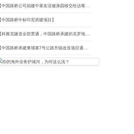
【中国路桥公司捐建中塞友谊健身园移交给达喀尔市】
【中国路桥中标印尼房建项目】
【科雅克隧道全部贯通，中国路桥承建的克罗地亚道路项目取得重大进展】
【中国路桥承建柬埔寨7号公路升级改造项目通车】