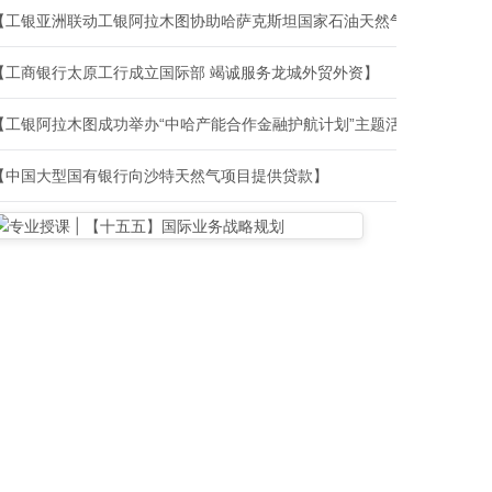
【工银亚洲联动工银阿拉木图协助哈萨克斯坦国家石油天然气公司成功首次发行12.5亿离岸人民币债券】
【工商银行太原工行成立国际部 竭诚服务龙城外贸外资】
【工银阿拉木图成功举办“中哈产能合作金融护航计划”主题活动】
【中国大型国有银行向沙特天然气项目提供贷款】