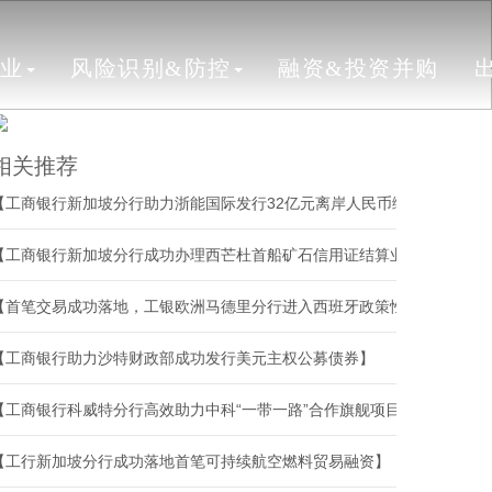
行业
风险识别&防控
融资&投资并购
相关推荐
【工商银行新加坡分行助力浙能国际发行32亿元离岸人民币绿色债券】
【工商银行新加坡分行成功办理西芒杜首船矿石信用证结算业务】
【首笔交易成功落地，工银欧洲马德里分行进入西班牙政策性金融机构同业交易体系】
【工商银行助力沙特财政部成功发行美元主权公募债券】
【工商银行科威特分行高效助力中科“一带一路”合作旗舰项目落地】
【工行新加坡分行成功落地首笔可持续航空燃料贸易融资】