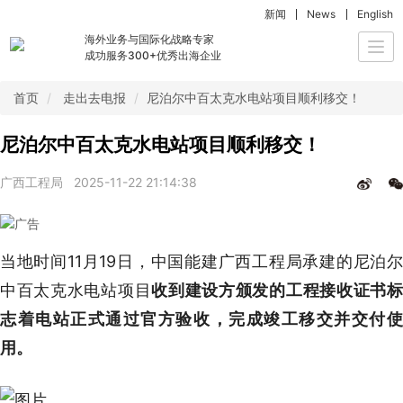
新闻
News
English
海外业务与国际化战略专家
Togg
成功服务300+优秀出海企业
navi
首页
走出去电报
尼泊尔中百太克水电站项目顺利移交！
尼泊尔中百太克水电站项目顺利移交！
广西工程局
2025-11-22 21:14:38
当地时间11月19日，中国能建广西工程局承建的尼泊尔
中百太克水电站项目
收到建设方颁发的
工程接收证书
志着电站正式通过官方验收，
完成竣工移交并交付
用。