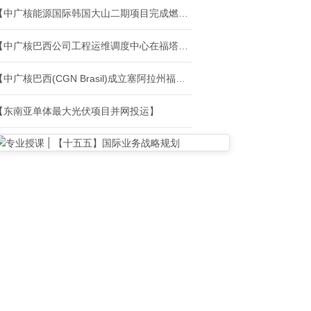
【中广核能源国际韩国大山二期项目完成燃气轮机首次点火】
【中广核巴西公司工程运维调度中心在福塔莱萨揭牌运作】
【中广核巴西(CGN Brasil)成立塞阿拉州福塔雷萨运维业务分公司】
【东南亚单体最大光伏项目并网投运】