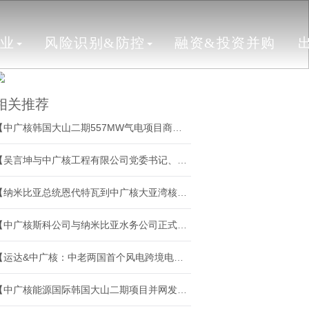
行业
风险识别&防控
融资&投资并购
相关推荐
【中广核韩国大山二期557MW气电项目商运发电】
【吴言坤与中广核工程有限公司党委书记、董事长宁小平举行会谈】
【纳米比亚总统恩代特瓦到中广核大亚湾核电基地参访】
【中广核斯科公司与纳米比亚水务公司正式启动海水淡化厂项目】
【运达&中广核：中老两国首个风电跨境电力互联项目合作签约】
【中广核能源国际韩国大山二期项目并网发电】