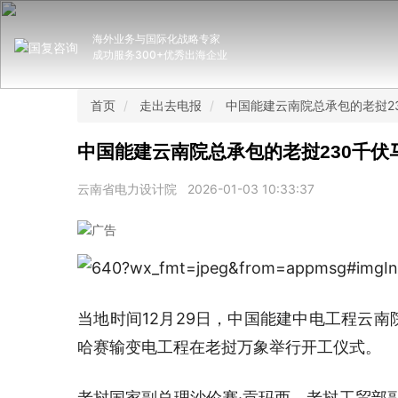
海外业务与国际化战略专家
成功服务300+优秀出海企业
首页
走出去电报
中国能建云南院总承包的老挝2
中国能建云南院总承包的老挝230千
云南省电力设计院
2026-01-03 10:33:37
当地时间12月29日，中国能建中电工程云南院
哈赛输变电工程在老挝万象举行开工仪式。
老挝国家副总理沙伦赛·贡玛西，老挝工贸部