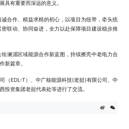
展具有重要而深远的意义。
精诚合作、精益求精的初心，以项目为纽带，牵头统
紧密联动、协同奋进，全力以赴保障项目建设稳步推
共绘澜湄区域能源合作新蓝图，持续擦亮中老电力合
作新篇章。
（EDL-T）、中广核能源科技(老挝)有限公司、中
西投资集团老挝代表处等进行了交流。