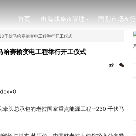
首页
出海战略&管理
国别市场&
30千伏马哈赛输变电工程举行开工仪式
伏马哈赛输变电工程举行开工仪式
牵头总承包的老挝国家重点能源工程--230 千伏马
副部长占塔本·苏阿伦，中国驻老挝大使馆经商处参赞