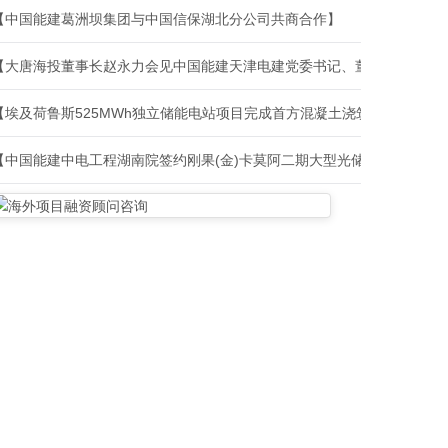
【中国能建葛洲坝集团与中国信保湖北分公司共商合作】
【大唐海投董事长赵永力会见中国能建天津电建党委书记、董事长许栋】
【埃及荷鲁斯525MWh独立储能电站项目完成首方混凝土浇筑】
【中国能建中电工程湖南院签约刚果(金)卡莫阿二期大型光储一体化智能微电网项目】