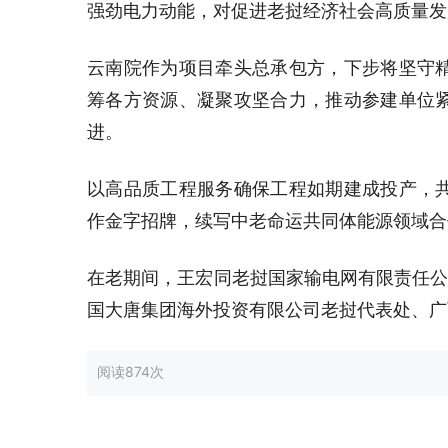
强劲电力动能，对促进老挝经济社会高质量发
云南院作为项目牵头总承包方，下步将坚守
筹各方资源、凝聚攻坚合力，推动参建单位
进。
以高品质工程服务确保工程如期建成投产，
作金字招牌，续写中老命运共同体能源领域合
在老期间，王宏同老挝国家输电网有限责任公司
国大唐集团海外投资有限公司老挝代表处、广
阅读
874次