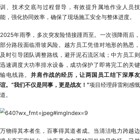
训、技术交底与过程督导，有效提升属地作业人员技
能，强化协同效率，确保了现场施工安全与整体进度。
2025年雨季，多次突发险情接踵而至。一次强降雨后，
部分路段面临滑坡风险。越方员工凭借对地形的熟悉，
及时引导团队调整路线，避开泥石流区域；中方员工则
迅速调度大功率排水设备，成功保护了即将完工的关键
输电线路。
并肩作战的经历，让两国员工结下深厚
谊。
“我们不仅是同事，更是战友！”
项目经理薛雷刚感慨
道。
万物得其本者生，百事得其道者成。当清洁电力跨越边