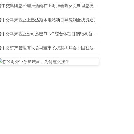
【中交集团总经理张炳南在上海拜会哈萨克斯坦总统托卡耶夫】
【中交马来西亚上巴达斯水电站项目导流洞全线贯通】
【中交马来西亚公司沙巴ZLNG综合体项目钢结构首次吊装顺利完成】
【中交资产管理有限公司董事长杨慧杰拜会中国驻法国大使馆公使王东】