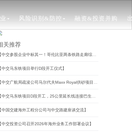
行业
风险识别&防控
融资&投资并购
相关推荐
【中交参股企业中标其一！哥伦比亚两条铁路走廊综合维护与运营保障合同授出】
【中交马东铁项目举行D段开工仪式】
【中交广航局疏浚公司马尔代夫Maxx Royal供砂项目开工】
【中交马东铁项目D段开工，25公里延长线连接巴生北港西港】
【中国交建海外工程分公司与中交路建座谈交流】
【中交投资公司召开2026年海外业务工作部署会议】