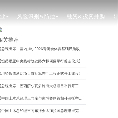
行业
风险识别&防控
融资&投资并购
相关推荐
【总统出席！塞内加尔2026青奥会体育基础设施改善升级项目验收】
【坦桑尼亚中央线标轨铁路六标项目举行奠基仪式】
【坦赞铁路激活项目首批标志性工程正式开工建设】
【总统出席！巴西萨尔瓦多跨海大桥项目举行开工奠基仪式】
【中国土木总经理王向东与柬埔寨副首相孙占托举行会谈】
【中国土木总经理王向东拜会孟加拉国总理塔里克・拉赫曼】