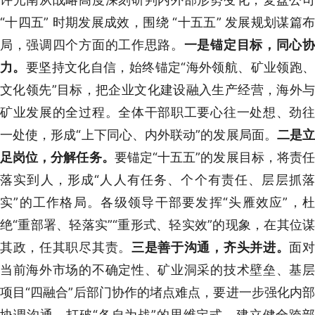
“十四五” 时期发展成效，围绕 “十五五” 发展规划谋篇布
局，强调四个方面的工作思路。
一是锚定目标，同心
力。
要坚持文化自信，始终锚定“海外领航、矿业领跑、
文化领先”目标，把企业文化建设融入生产经营，海外与
矿业发展的全过程。全体干部职工要心往一处想、劲往
一处使，形成“上下同心、内外联动”的发展局面。
二是
足岗位，分解任务。
要锚定“十五五”的发展目标，将责
落实到人，形成“人人有任务、个个有责任、层层抓落
实”的工作格局。各级领导干部要发挥“头雁效应”，杜
绝“重部署、轻落实”“重形式、轻实效”的现象，在其位谋
其政，任其职尽其责。
三是善于沟通，齐头并进。
面
当前海外市场的不确定性、矿业洞采的技术壁垒、基层
项目“四融合”后部门协作的堵点难点，要进一步强化内部
协调沟通，打破“各自为战”的思维定式，建立健全跨部