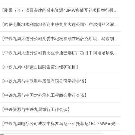
【刚果（金）项目参建的盛屯资源40MW多能互补项目举行投产典礼】
【哈萨克斯坦水利部部长到中铁九局大连公司江布尔州舒区灌溉系统恢复工程视察】
【中铁九局大连分公司党委书记杨福刚在哈萨克斯坦、乌兹别克斯坦开展系列活动并现场办公】
【中铁九局大连分公司赞比亚卡通巴选矿厂项目中间堆场顶板混凝土浇筑顺利完成】
【中铁九局中标蒙古国阿雷诺尔钼矿项目】
【中铁九局与中联重科股份有限公司举行会谈】
【中铁九局与中国对外承包工程商会举行会谈】
【中铁资源与中铁九局举行工作会谈】
【中铁九局电务公司成功中标罗马尼亚科托菲尼154.7MWac光伏项目施工总承包】