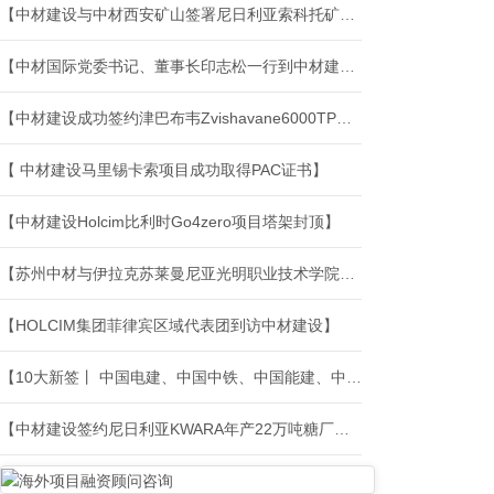
【中材建设与中材西安矿山签署尼日利亚索科托矿山运维项目】
【中材国际党委书记、董事长印志松一行到中材建设调研指导工作】
【中材建设成功签约津巴布韦Zvishavane6000TPD熟料水泥生产线EPC项目】
【 中材建设马里锡卡索项目成功取得PAC证书】
【中材建设Holcim比利时Go4zero项目塔架封顶】
【苏州中材与伊拉克苏莱曼尼亚光明职业技术学院座谈交流】
【HOLCIM集团菲律宾区域代表团到访中材建设】
【10大新签丨 中国电建、中国中铁、中国能建、中材建设等境外中标新签】
【中材建设签约尼日利亚KWARA年产22万吨糖厂项目】