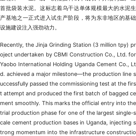
首批袋装水泥。这标志着乌干达单体规模最大的水泥生
产基地之一正式进入试生产阶段，将为东非地区的基础
设施建设注入强劲动力。
Recently, the Jinja Grinding Station (3 million tpy) pr
oject undertaken by CBMI Construction Co., Ltd. for
Yaobo International Holding Uganda Cement Co., Lt
d. achieved a major milestone—the production line s
uccessfully passed the commissioning test at the firs
t attempt and produced the first batch of bagged ce
ment smoothly. This marks the official entry into the
trial production phase for one of the largest single-s
cale cement production bases in Uganda, injecting s
trong momentum into the infrastructure constructio