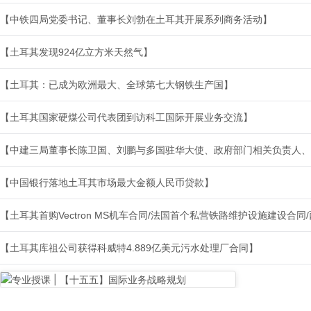
【中铁四局党委书记、董事长刘勃在土耳其开展系列商务活动】
【土耳其发现924亿立方米天然气】
【土耳其：已成为欧洲最大、全球第七大钢铁生产国】
【土耳其国家硬煤公司代表团到访科工国际开展业务交流】
【中建三局董事长陈卫国、刘鹏与多国驻华大使、政府部门相关负责人、
【中国银行落地土耳其市场最大金额人民币贷款】
【土耳其首购Vectron MS机车合同/法国首个私营铁路维护设施建设合
【土耳其库祖公司获得科威特4.889亿美元污水处理厂合同】