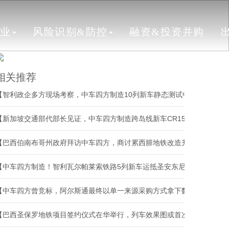
行业
风险识别&防控
融资&投资并购
相关推荐
【智利政企多方现场考察，中车四方制造10列新车静态测试中，首批将投
【新加坡交通部代部长见证，中车四方制造跨岛线新车CR151首次公开亮
【巴西伯南布哥州政府拜访中车四方，商讨累西腓地铁改造升级项目】
【中车四方制造！智利瓦尔帕莱索铁路5列新车运抵圣安东尼奥港】
【中车四方曾竞标，阿尔斯通最终以单一来源采购方式拿下数十亿美元地
【巴西圣保罗地铁项目签约仪式在华举行，列车效果图或首次公开】