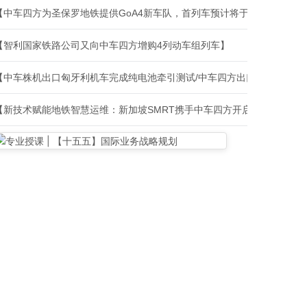
【中车四方为圣保罗地铁提供GoA4新车队，首列车预计将于2027年4月
【智利国家铁路公司又向中车四方增购4列动车组列车】
【新技术赋能地铁智慧运维：新加坡SMRT携手中车四方开启创新合作】