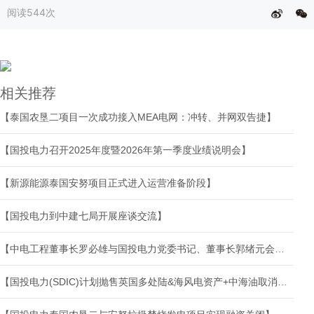
阅读
544次
相关推荐
【泰国农垦二项目一次成功接入MEA电网：冲转、并网双告捷】
【国投电力召开2025年度暨2026年第一季度业绩说明会】
【新源能源泰国安努项目正式进入运营准备阶段】
【国投电力到中建七局开展座谈交流】
【中电工程董事长罗必雄与国投电力党委书记、董事长郭绪元会谈】
【国投电力(SDIC)计划抛售英国多处陆&海风电资产+中海油取消Buzzard石油平台绿电计划！！！】