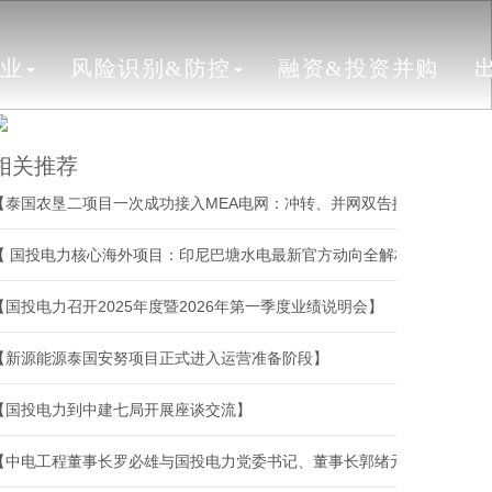
行业
风险识别&防控
融资&投资并购
相关推荐
【泰国农垦二项目一次成功接入MEA电网：冲转、并网双告捷】
【 国投电力核心海外项目：印尼巴塘水电最新官方动向全解析】
【国投电力召开2025年度暨2026年第一季度业绩说明会】
【新源能源泰国安努项目正式进入运营准备阶段】
【国投电力到中建七局开展座谈交流】
【中电工程董事长罗必雄与国投电力党委书记、董事长郭绪元会谈】