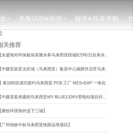
行业
风险识别&防控
融资&投资并购
相关推荐
【永盛海外环保板块英雅水务马来西亚槟城8万吨/日自来水厂项目正式开工】
【中建安装亚太区域（马来西亚）集采中心揭牌并召开马来西亚和泰国分供商大会】
【 泰治科技成功签约马来西亚 PCB 工厂 MES+EAP 一体化项目】
【中建安装承建的马来西亚MY BLUE132KV变电站项目封顶】
【康恒环境海外连下三城】
【广州地铁中标马来西亚铁路运维项目】