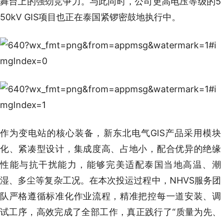
舞台上的强劲竞争力。与此同时，公司更高电压等级的5
50kV GIS项目也正在泰国紧锣密鼓地执行中。
作为变电站的核心装备，新东北电气GIS产品采用模块
化、紧凑型设计，集成度高、占地小，配合优异的绝缘
性能与抗干扰能力，能够完美适配泰国当地高温、潮
湿、多尘等复杂工况。在本次投运过程中，NHVS服务团
队严格遵循标准化作业流程，精准把控每一道安装、调
试工序，高效完成了全部工作，真正践行了“质量为先、