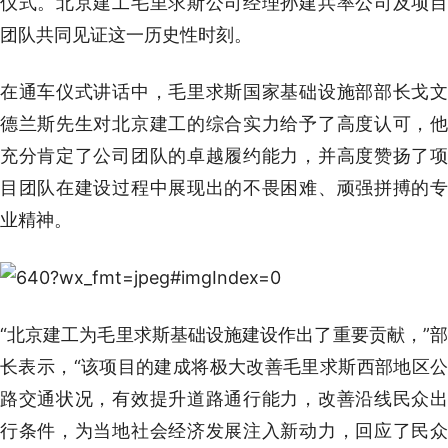
仪式。北京建工毛里求斯公司经理孙建兵率公司及项目
团队共同见证这一历史性时刻。
在通车仪式讲话中，毛里求斯国家基础设施部部长戈文
德兰斯先生对北京建工的综合实力给予了高度认可，他
充分肯定了公司团队的卓越履约能力，并高度赞扬了项
目团队在建设过程中展现出的不畏困难、顽强拼搏的专
业精神。
“北京建工为毛里求斯基础设施建设作出了重要贡献，”部
长表示，“该项目的建成将极大改善毛里求斯西部地区公
路交通状况，有效提升道路通行能力，改善沿线民众出
行条件，为当地社会经济发展注入新动力，回应了民众