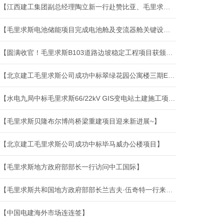
【江西建工集团副总经理陶立新一行赴赞比亚、毛里求斯、新加坡开展系列工作调研】
【毛里求斯电池储能项目完成电池舱及变流器舱关键设备吊装】
【圆满收官！毛里求斯B103道路边坡稳定工程项目获颁履约证书】
【北京建工毛里求斯公司成功中标翠绿花园公寓楼三期E楼项目】
【水电九局中标毛里求斯66/22kV GIS变电站土建施工项目】
【毛里求斯贝隆布尔博尚桥梁重建项目迎来新进展~】
【北京建工毛里求斯公司成功中标毕马威办公楼项目】
【毛里求斯地方政府部部长一行访问中工国际】
【毛里求斯共和国地方政府部部长兰吉夫·伍奇特一行来访江西建工】
【中国电建海外市场连连签】