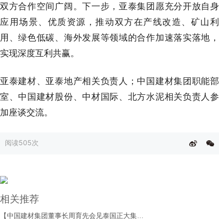
双方合作空间广阔。下一步，亚泰集团愿充分开放自身
应用场景、优质资源，推动双方在产线改造、矿山利
用、绿色低碳、海外发展等领域的合作加速落实落地，
实现深度互利共赢。
亚泰建材、亚泰地产相关负责人；中国建材集团职能部
室、中国建材股份、中材国际、北方水泥相关负责人参
加座谈交流。
阅读
505次
相关推荐
【中国建材集团董事长周育先会见泰国正大集团资深董事长谢国民一行】