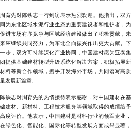
周育先对陈铁志一行到访表示热烈欢迎。他指出，双方
同为东北区域水泥行业生态的重要建设者和维护者，为
促进市场有序竞争与区域经济建设做出了积极贡献，未
来应继续共同努力，为东北全面振兴作出更大贡献。下
一步，双方可持续深化产业协同，中国建材愿为亚泰集
团提供基础建材转型升级系统化解决方案，积极拓展新
材料等新合作领域，携手开发海外市场，共同谱写高质
量发展新篇章。
陈铁志对周育先的热情接待表示感谢，对中国建材在基
础建材、新材料、工程技术服务等领域取得的成绩给予
高度评价。他表示，中国建材是材料行业的领军企业，
在绿色化、智能化、国际化等转型发展方面成果显著，