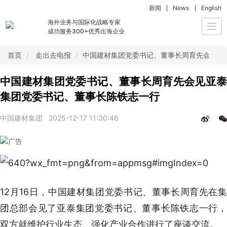
新闻
News
English
海外业务与国际化战略专家
Togg
成功服务300+优秀出海企业
navi
首页
走出去电报
中国建材集团党委书记、董事长周育先会见亚
中国建材集团党委书记、董事长周育先会见亚泰
集团党委书记、董事长陈铁志一行
中国建材集团
2025-12-17 11:30:46
12月16日，中国建材集团党委书记、董事长周育先在集
团总部会见了亚泰集团党委书记、董事长陈铁志一行，
双方就维护行业生态、强化产业合作进行了座谈交流。