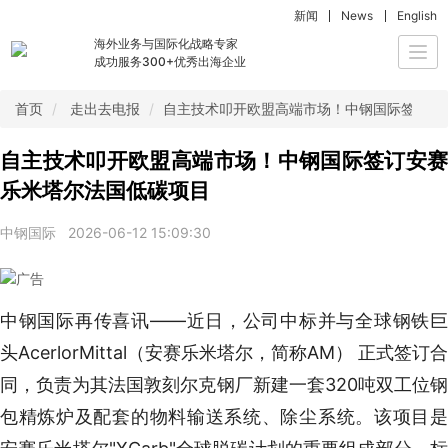
新闻
News
English
海外业务与国际化战略专家
Togg
成功服务300+优秀出海企业
navi
首页
走出去电报
自主技术叩开欧盟高端市场！中钢国际签订安
自主技术叩开欧盟高端市场！中钢国际签订安赛
乐米塔尔法国低碳项目
中钢国际
2026-06-12 15:09:30
中钢国际再传喜讯——近日，公司中标并与全球钢铁巨
头AcerlorMittal（安赛乐米塔尔，简称AM） 正式签订合
同，负责为其法国敦刻尔克钢厂新建一套320吨双工位钢
包精炼炉及配套的物料输送系统、除尘系统。该项目是