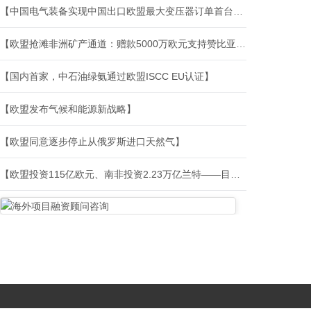
【中国电气装备实现中国出口欧盟最大变压器订单首台产品顺利投运！】
【欧盟抢滩非洲矿产通道：赠款5000万欧元支持赞比亚铁路改造，布局洛比托走廊】
【国内首家，中石油绿氨通过欧盟ISCC EU认证】
【欧盟发布气候和能源新战略】
【欧盟同意逐步停止从俄罗斯进口天然气】
【欧盟投资115亿欧元、南非投资2.23万亿兰特——目标直指清洁能源】