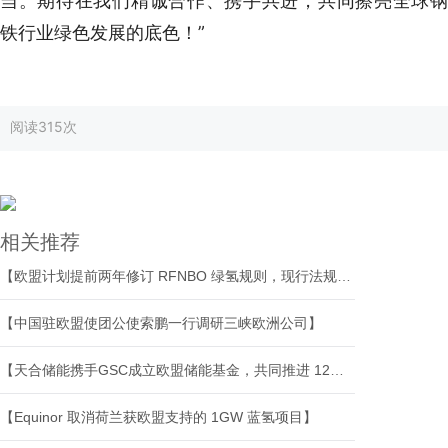
当。期待在我们精诚合作、携手共进，共同擦亮全球钢
铁行业绿色发展的底色！”
阅读
315次
相关推荐
【欧盟计划提前两年修订 RFNBO 绿氢规则，现行法规或将重大调整】
【中国驻欧盟使团公使索鹏一行调研三峡欧洲公司】
【天合储能携手GSC成立欧盟储能基金，共同推进 12GWh 储能项目落地】
【Equinor 取消荷兰获欧盟支持的 1GW 蓝氢项目】